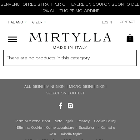
BENVENUTO! REGISTRATI PER OTTENERE UN COUPON SCONTO DEL
10% SUL TUO PRIMO ORDINE
CONTACT
ITALIANO
€ EUR
LOGIN
0
There are no products in this category
ALL BIKINI
|
MINI BIKINI
|
MICRO BIKINI
|
BIKINI
SELECTION
|
OUTLET
Termini e condizioni
-
Note Legali
-
Privacy
-
Cookie Policy
(
Elimina Cookie
) -
Come acquistare
-
Spedizioni
-
Cambi e
Resi
-
Tabella taglie