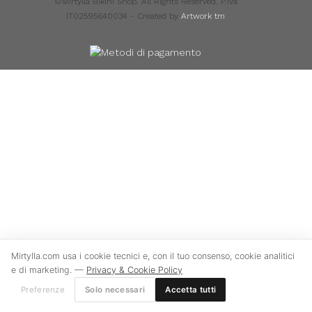
©Mirtylla Bikini Shop. All Rights Reserved. P.Iva
IT02595640034 - Created by
Artwork tm
Mirtylla.com usa i cookie tecnici e, con il tuo consenso, cookie analitici
e di marketing. —
Privacy & Cookie Policy
Preferenze
Solo necessari
Accetta tutti