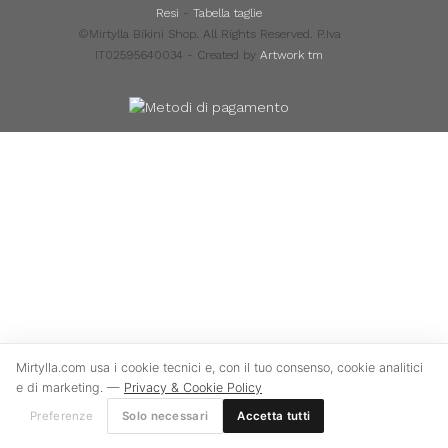
Resi
-
Tabella taglie
©Mirtylla Bikini Shop. All Rights Reserved. P.Iva
IT02595640034 - Created by
Artwork tm
Mirtylla.com usa i cookie tecnici e, con il tuo consenso, cookie analitici
e di marketing. —
Privacy & Cookie Policy
Preferenze
Solo necessari
Accetta tutti