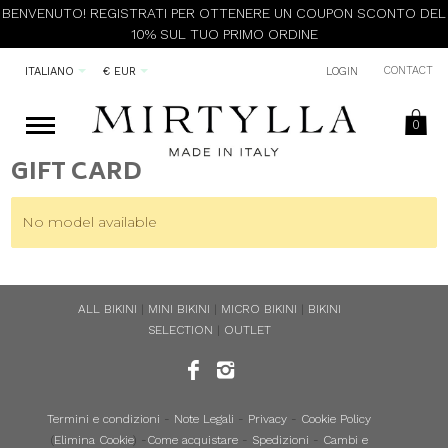
BENVENUTO! REGISTRATI PER OTTENERE UN COUPON SCONTO DEL
10% SUL TUO PRIMO ORDINE
CONTACT
ITALIANO
€ EUR
LOGIN
0
GIFT CARD
No model available
ALL BIKINI
|
MINI BIKINI
|
MICRO BIKINI
|
BIKINI
SELECTION
|
OUTLET
Termini e condizioni
-
Note Legali
-
Privacy
-
Cookie Policy
(
Elimina Cookie
) -
Come acquistare
-
Spedizioni
-
Cambi e